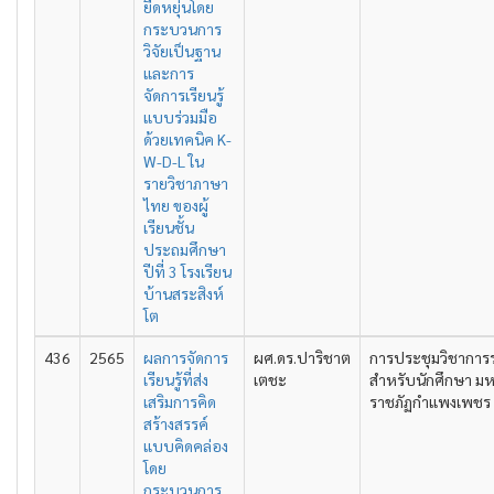
ยืดหยุ่นโดย
กระบวนการ
วิจัยเป็นฐาน
และการ
จัดการเรียนรู้
แบบร่วมมือ
ด้วยเทคนิค K-
W-D-L ใน
รายวิชาภาษา
ไทย ของผู้
เรียนชั้น
ประถมศึกษา
ปีที่ 3 โรงเรียน
บ้านสระสิงห์
โต
436
2565
ผลการจัดการ
ผศ.ดร.ปาริชาต
การประชุมวิชาการ
เรียนรู้ที่ส่ง
เตชะ
สำหรับนักศึกษา มห
เสริมการคิด
ราชภัฏกำแพงเพชร คร
สร้างสรรค์
แบบคิดคล่อง
โดย
กระบวนการ