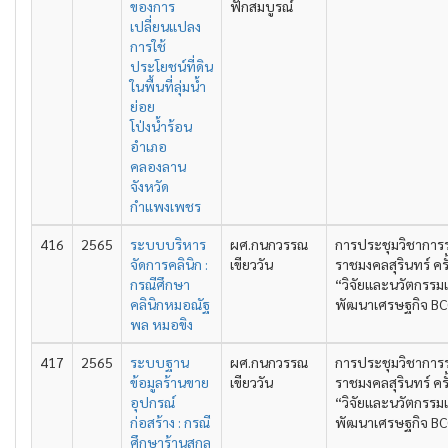
ของการ
ฟักสมบูรณ์
เปลี่ยนแปลง
การใช้
ประโยชน์ที่ดิน
ในพื้นที่ลุ่มน้ำ
ย่อย
โป่งน้ำร้อน
อำเภอ
คลองลาน
จังหวัด
กำแพงเพชร
416
2565
ระบบบริหาร
ผศ.กนกวรรณ
การประชุมวิชาการ
จัดการคลินิก :
เขียววัน
ราชมงคลสุรินทร์ ครั้
กรณีศึกษา
“วิจัยและนวัตกรรมเ
คลินิกหมอณัฐ
พัฒนาเศรษฐกิจ B
พล หมอขิง
417
2565
ระบบฐาน
ผศ.กนกวรรณ
การประชุมวิชาการ
ข้อมูลร้านขาย
เขียววัน
ราชมงคลสุรินทร์ ครั้
อุปกรณ์
“วิจัยและนวัตกรรมเ
ก่อสร้าง : กรณี
พัฒนาเศรษฐกิจ B
ศึกษาร้านสกล