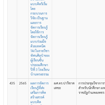
แบบคิดริเริ่ม
โดย
กระบวนการ
วิจัย เป็นฐาน
และการ
จัดการเรียนรู้
โดยใช้การ
จัดการเรียนรู้
แบบร่วมมือ
ด้วยเทคนิค
TAI ในรายวิชา
ทัศนศิลป์ ของ
ผู้เรียนชั้น
ประถมศึกษา
ปีที่ 3 โรงเรียน
บ้านทรงธรรม
435
2565
ผลการจัดการ
ผศ.ดร.ปาริชาต
การประชุมวิชาการ
เรียนรู้ที่ส่ง
เตชะ
สำหรับนักศึกษา มห
เสริมการคิด
ราชภัฏกำแพงเพชร คร
สร้างสรรค์
แบบคิด