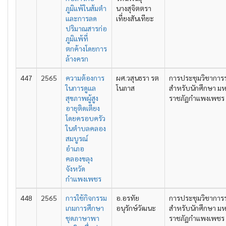
ภูมิแพ้ในส้มตำ
นางสุจิตตรา
และการลด
เที่ยงสันเทียะ
ปริมาณสารก่อ
ภูมิแพ้ที่
ตกค้างโดยการ
ล้างครก
447
2565
ความต้องการ
ผศ.วสุนธรา รต
การประชุมวิชาการ
ในการดูแล
โนภาส
สำหรับนักศึกษา มห
สุขภาพผู้สูง
ราชภัฏกำแพงเพชร คร
อายุติดเตียง
โดยครอบครัว
ในตำบลคลอง
สมบูรณ์
อำเภอ
คลองขลุง
จังหวัด
กำแพงเพชร
448
2565
การใช้กิจกรรม
อ.อรทัย
การประชุมวิชาการ
เกมการศึกษา
อนุรักษ์วัฒนะ
สำหรับนักศึกษา มห
ชุดภาษาพา
ราชภัฏกำแพงเพชร คร