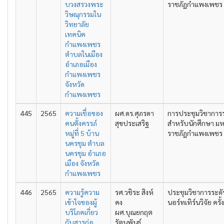
บวงสรวงพระ
ราชภัฏกำแพงเพชร คร
วิษณุกรรมใน
วิทยาลัย
เทคนิค
กำแพงเพชร
ตำบลในเมือง
อำเภอเมือง
กำแพงเพชร
จังหวัด
กำแพงเพชร
445
2565
ความเชื่อของ
ผศ.ดร.ศุภรดา
การประชุมวิชาการ
คนตั้งครรภ์
สุขประเสริฐ
สำหรับนักศึกษา มห
หมู่ที่ 5 บ้าน
ราชภัฏกำแพงเพชร คร
นครชุม ตำบล
นครชุม อำเภอ
เมือง จังหวัด
กำแพงเพชร
446
2565
ความรู้ความ
รศ.วชิระ สิงห์
ประชุมวิชาการระดั
เข้าใจของผู้
คง
นอร์ทเทิร์นวิจัย ครั้ง
บริโภคเกี่ยว
ผศ.บุณยกฤต
กับสารก่อ
รัตนพันธุ์