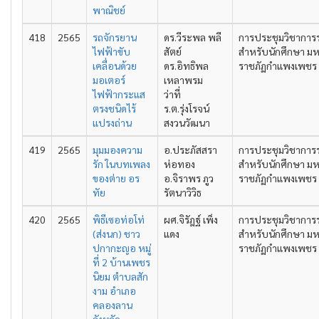
พาณิชย์
418
2565
รถจักรยาน
ดร.วีระพล พลี
การประชุมวิชาการ
ไฟฟ้าขับ
สัตย์
สำหรับนักศึกษา มห
เคลื่อนด้วย
ดร.อิทธิพล
ราชภัฏกำแพงเพชร คร
มอเตอร์
เหลาพรม
ไฟฟ้ากระแส
ว่าที่
ตรงชนิดไร้
ร.ต.รุ่งโรจน์
แปรงถ่าน
สงวนวัฒนา
419
2565
มุมมองความ
อ.ประภัสสรา
การประชุมวิชาการ
รัก ในบทเพลง
ห่อทอง
สำหรับนักศึกษา มห
ของต่าย อร
อ.จิราพร ภูว
ราชภัฏกำแพงเพชร คร
ทัย
รัตนาวิวิธ
420
2565
พิธีเซอท่อโท่
ผศ.จิรัฎฐ์ เพ็ง
การประชุมวิชาการ
(ส่งนก) ชาว
แดง
สำหรับนักศึกษา มห
ปกากะญอ หมู่
ราชภัฏกำแพงเพชร คร
ที่ 2 บ้านเพชร
นิยม ตำบลสัก
งาม อำเภอ
คลองลาน