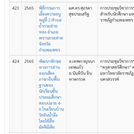
423
2565
พิธีกรรมการ
ผศ.ดร.ศุภรดา
การประชุมวิชาการ
เลี้ยงควายธนู
สุขประเสริฐ
สำหรับนักศึกษา มห
หมู่ที่ 2 ตำบล
ราชภัฏกำแพงเพชร คร
ถ้ำกระต่าย
ทอง อำเภอ
พรานกระต่าย
จังหวัด
กำแพงเพชร
424
2565
พัฒนาทักษะ
อ.เทพกาญจนา
การประชุมวิชาการ
ทางการอ่าน
เทพแก้ว
“ครุศาสตร์ศึกษา” ครั
ออกเสียง
อ.นันทิวัน อิน
มหาวิทยาลัยราชภัฏ
ภาษาจีนพื้น
หาดกรวด
นครสวรรค์
ฐานของ
นักเรียนชั้น
ประถมศึกษา
ตอนปลาย 4-
6 โรงเรียนบ้าน
วังหันน้ำดึง
โดยใช้สื่อ
มัลติมีเดีย