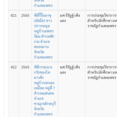
จังหวัด
กำแพงเพชร
421
2565
พิธีกี้จือลาขุ
ผศ.จิรัฎฐ์ เพ็ง
การประชุมวิชาการ
(มัดมือ) ชาว
แดง
สำหรับนักศึกษา มห
ปกากะญอ
ราชภัฏกำแพงเพชร คร
หมู่บ้านเพชร
นิยม ตำบลสัก
งาม อำเภอ
คลองลาน
จังหวัด
กำแพงเพชร
422
2565
พิธีกรรมนาง
ผศ.จิรัฎฐ์ เพ็ง
การประชุมวิชาการ
กวักของไท
แดง
สำหรับนักศึกษา มห
ลาวคั่ง
ราชภัฏกำแพงเพชร คร
หมู่บ้านหนอง
เหมือด หมู่ที่ 7
ตำบลแสนตอ
อำเภอ
ขาณุวรลักษบุรี
จังหวัด
กำแพงเพชร