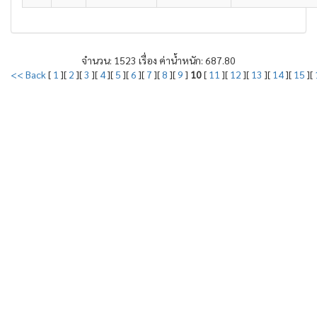
จำนวน: 1523 เรื่อง ค่าน้ำหนัก: 687.80
<< Back
[
1
][
2
][
3
][
4
][
5
][
6
][
7
][
8
][
9
]
10
[
11
][
12
][
13
][
14
][
15
][