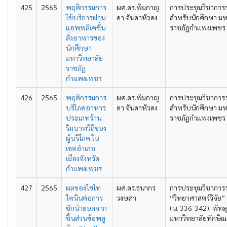
425
2565
พฤติกรรมการ
ผศ.ดร.พิมกาญ
การประชุมวิชาการ
ใช้บริการผ่าน
ดา จันดาหัวดง
สำหรับนักศึกษา มห
แอพพลิเคชั่น
ราชภัฏกำแพงเพชร คร
สั่งอาหารของ
นักศึกษา
มหาวิทยาลัย
ราชภัฏ
กำแพงเพชร
426
2565
พฤติกรรมการ
ผศ.ดร.พิมกาญ
การประชุมวิชาการ
บริโภคอาหาร
ดา จันดาหัวดง
สำหรับนักศึกษา มห
ประเภทร้าน
ราชภัฏกำแพงเพชร คร
ริมบาทวิถีของ
ผู้บริโภค ใน
เขตอำเภอ
เมืองจังหวัด
กำแพงเพชร
427
2565
ผลของไซโท
ผศ.ดร.ธนากร
การประชุมวิชาการ
ไคนินต่อการ
วงษศา
“วิทยาศาสตร์วิจัย” ค
ชักนำยอดจาก
(น. 336-342). พัทลุ
ชิ้นส่วนข้อพลู
มหาวิทยาลัยทักษิณ