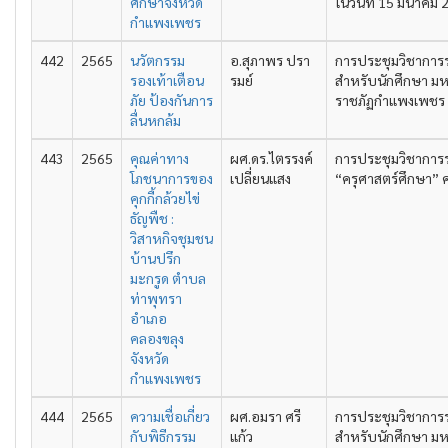
ศึกษาจังหวัด
ในวันที่ 15 มีนาคม
กำแพงเพชร
442
2565
นวัตกรรม
อ.สุภาพร ปรา
การประชุมวิชาการ
รองเท้าเตือน
รมย์
สำหรับนักศึกษา มห
ภัย ป้องกันการ
ราชภัฏกำแพงเพชร คร
ลื่นหกล้ม
443
2565
คุณค่าทาง
ผศ.ดร.ไตรรงค์
การประชุมวิชาการ
โภชนาการของ
เปลี่ยนแสง
“ครุศาสตร์ศึกษา” ครั
คุกกี้กล้วยไข่
ธัญพืช :
วิสาหกิจชุมชน
บ้านปรึก
มะกรูด ตำบล
ท่าพุทรา
อำเภอ
คลองขลุง
จังหวัด
กำแพงเพชร
444
2565
ความเชื่อเกี่ยว
ผศ.อมรา ศรี
การประชุมวิชาการ
กับพิธีกรรม
แก้ว
สำหรับนักศึกษา มห