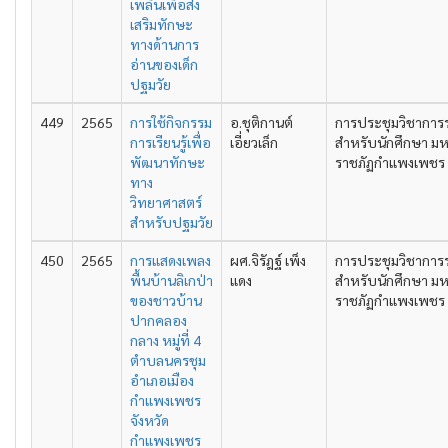
เพลินเพื่อส่ง
เสริมทักษะ
ทางด้านการ
อ่านของเด็ก
ปฐมวัย
449
2565
การใช้กิจกรรม
อ.ชุติกานต์
การประชุมวิชาการ
การเรียนรู้เพื่อ
เอี่ยวเล็ก
สำหรับนักศึกษา มห
พัฒนาทักษะ
ราชภัฏกำแพงเพชร คร
ทาง
วิทยาศาสตร์
สำหรับปฐมวัย
450
2565
การแสดงเพลง
ผศ.จิรัฎฐ์ เพ็ง
การประชุมวิชาการ
พื้นบ้านลิเกป่า
แดง
สำหรับนักศึกษา มห
ของชาวบ้าน
ราชภัฏกำแพงเพชร คร
ปากคลอง
กลาง หมู่ที่ 4
ตำบลนครชุม
อำเภอเมือง
กำแพงเพชร
จังหวัด
กำแพงเพชร