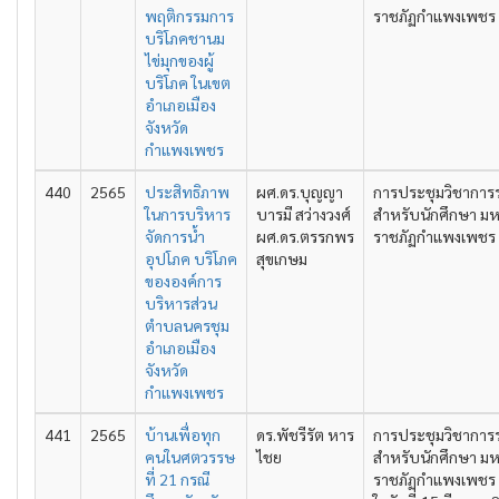
พฤติกรรมการ
ราชภัฏกำแพงเพชร คร
บริโภคชานม
ไข่มุกของผู้
บริโภค ในเขต
อำเภอเมือง
จังหวัด
กำแพงเพชร
440
2565
ประสิทธิภาพ
ผศ.ดร.บุญญา
การประชุมวิชาการ
ในการบริหาร
บารมี สว่างวงศ์
สำหรับนักศึกษา มห
จัดการน้ำ
ผศ.ดร.ตรรกพร
ราชภัฏกำแพงเพชร คร
อุปโภค บริโภค
สุขเกษม
ขององค์การ
บริหารส่วน
ตำบลนครชุม
อำเภอเมือง
จังหวัด
กำแพงเพชร
441
2565
บ้านเพื่อทุก
ดร.พัชรีรัต หาร
การประชุมวิชาการ
คนในศตวรรษ
ไชย
สำหรับนักศึกษา มห
ที่ 21 กรณี
ราชภัฏกำแพงเพชร คร