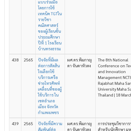
แบบร่วมมือ
โดยการใช้
เทคนิค TGTใน
รายวิชา
คณิตศาสตร์
ของผู้เรียนชั้น
ประถมศึกษา
ปีที่ 1 โรงเรียน
บ้านทรงธรรม
438
2565
ปัจจัยที่มีผล
ผศ.ดร.พิมกาญ
The 8th National
ต่อการตัดสิน
ดา จันดาหัวดง
Conference on Te
ใจเลือกใช้
and Innovation
บริการเครือ
Management NCT
ข่ายโทรศัพท์
Rajabhat Maha Sa
เคลื่อนที่ของผู้
University Maha S
ใช้บริการ ใน
Thailand | 18 Mar
เขตอำเภอ
เมือง จังหวัด
กำแพงเพชร
439
2565
ปัจจัยที่มีความ
ผศ.ดร.พิมกาญ
การประชุมวิชาการ
สัมพันธ์ต่อ
ดา จันดาหัวดง
สำหรับนักศึกษา มห