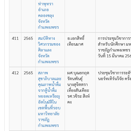
ท่าพุทรา
อำเภอ
คลองขลุง
จังหวัด
กำแพงเพชร
411
2565
สมบัติทาง
อ.เอกสิทธิ์
การประชุมวิชาการ
วิศวกรรมของ
เทียนมาศ
สำหรับนักศึกษา มห
ศิลาแลง
ราชภัฏกำแพงเพชร คร
จังหวัด
วันที่ 15 มีนาคม 25
กำแพงเพชร
412
2565
สภาพ
ผศ.บุณยกฤต
ประชุมวิชาการระดั
สุขาภิบาลและ
รัตนพันธุ์
นอร์ทเทิร์นวิจัย ครั้ง
คุณภาพน้ำดื่ม
นางสุจิตตรา
จากตู้น้ำดื่ม
เที่ยงสันเทียะ
หยอดเหรียญ
รศ.วชิระ สิงห์
อัตโนมัติใน
คง
เขตพื้นที่รอบ
มหาวิทยาลัย
ราชภัฏ
กำแพงเพชร