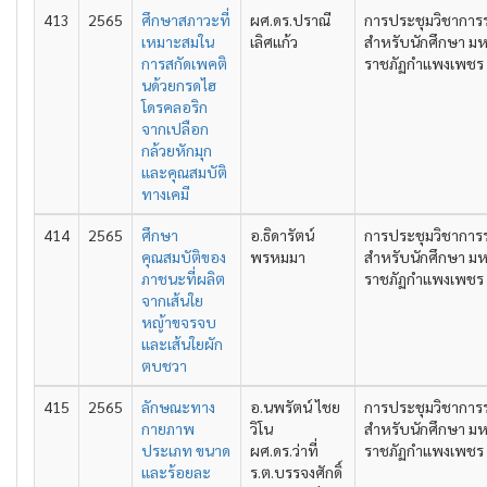
413
2565
ศึกษาสภาวะที่
ผศ.ดร.ปราณี
การประชุมวิชาการ
เหมาะสมใน
เลิศแก้ว
สำหรับนักศึกษา มห
การสกัดเพคติ
ราชภัฏกำแพงเพชร คร
นด้วยกรดไฮ
โดรคลอริก
จากเปลือก
กล้วยหักมุก
และคุณสมบัติ
ทางเคมี
414
2565
ศึกษา
อ.ธิดารัตน์
การประชุมวิชาการ
คุณสมบัติของ
พรหมมา
สำหรับนักศึกษา มห
ภาชนะที่ผลิต
ราชภัฏกำแพงเพชร คร
จากเส้นใย
หญ้าขจรจบ
และเส้นใยผัก
ตบชวา
415
2565
ลักษณะทาง
อ.นพรัตน์ ไชย
การประชุมวิชาการ
กายภาพ
วิโน
สำหรับนักศึกษา มห
ประเภท ขนาด
ผศ.ดร.ว่าที่
ราชภัฏกำแพงเพชร คร
และร้อยละ
ร.ต.บรรจงศักดิ์