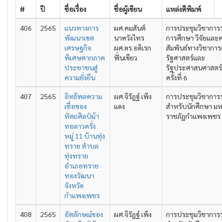
#
ปี
ชื่อเรื่อง
ชื่อผู้เขียน
แหล่งตีพิมพ์
406
2565
แนวทางการ
ผศ.คมสันต์
การประชุมวิชาการ
พัฒนาเขต
นาควังไทร
การศึกษา วิจัยและ
เศรษฐกิจ
ผศ.ดร.อดิเรก
สัมพันธ์ทางวิชาการ
พิเศษตากภาค
ฟั่นเขียว
รัฐศาสตร์และ
ประชาชนสู่
รัฐประศาสนศาสตร
ความยั่งยืน
ครั้งที่ 6
407
2565
อิทธิพลความ
ผศ.จิรัฎฐ์ เพ็ง
การประชุมวิชาการ
เชื่อของ
แดง
สำหรับนักศึกษา มห
หัตถศิลป์ผ้า
ราชภัฏกำแพงเพชร คร
ทอลาวครั่ง
หมู่ 11 บ้านทุ่ง
ทราย ตำบล
ทุ่งทราย
อำเภอทราย
ทองวัฒนา
จังหวัด
กำแพงเพชร
408
2565
อัตลักษณ์ของ
ผศ.จิรัฎฐ์ เพ็ง
การประชุมวิชาการ