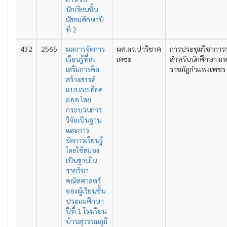
นักเรียนชั้น
มัธยมศึกษาปี
ที่ 2
432
2565
ผลการจัดการ
ผศ.ดร.ปาริชาต
การประชุมวิชาการ
เรียนรู้ที่ส่ง
เตชะ
สำหรับนักศึกษา มห
เสริมการคิด
ราชภัฏกำแพงเพชร คร
สร้างสรรค์
แบบละเอียด
ลออ โดย
กระบวนการ
วิจัยเป็นฐาน
และการ
จัดการเรียนรู้
โดยใช้สมอง
เป็นฐานใน
รายวิชา
คณิตศาสตร์
ของผู้เรียนชั้น
ประถมศึกษา
ปีที่ 1 โรงเรียน
บ้านสุวรรณภูมิ