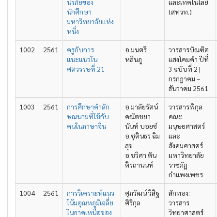
นิรภัยของ
และเทคโนโลยี
นักศึกษา
(สทวท.)
มหาวิทยาลัยแห่ง
หนึ่ง
1002
2561
ครูกับการ
อ.มนตรี
วารสารบัณฑิต
แนะแนวใน
หลินภู
แสงโคมคำ ปีที่
ศตวรรษที่ 21
3 ฉบับที่ 2 |
กรกฎาคม –
ธันวาคม 2561
1003
2561
การศึกษาคำลัก
อ.มาลัยรัตน์
วารสารพิกุล
ษณนามที่ใช้กับ
คณิตชยา
คณะ
คนในภาษาจีน
นันท์ บอยซ์
มนุษยศาสตร์
อ.ชุตินธร ฉิม
และ
สุข
สังคมศาสตร์
อ.ชวิศา ตัน
มหาวิทยาลัย
ติรถานนท์
ราชภัฏ
กำแพงเพชร
1004
2561
การวิเคราะห์แนว
ศุภวัฒน์ วิสิฐ
สักทอง:
โน้มอุณหภูมิเฉลี่ย
ศิริกุล
วารสาร
ในภาคเหนือของ
วิทยาศาสตร์