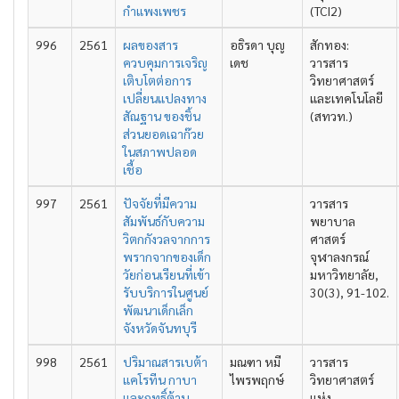
กำแพงเพชร
(TCI2)
996
2561
ผลของสาร
อธิรดา บุญ
สักทอง:
ควบคุมการเจริญ
เดช
วารสาร
เติบโตต่อการ
วิทยาศาสตร์
เปลี่ยนแปลงทาง
และเทคโนโลยี
สัณฐาน ของชิ้น
(สทวท.)
ส่วนยอดเฉาก๊วย
ในสภาพปลอด
เชื้อ
997
2561
ปัจจัยที่มีความ
วารสาร
สัมพันธ์กับความ
พยาบาล
วิตกกังวลจากการ
ศาสตร์
พรากจากของเด็ก
จุฬาลงกรณ์
วัยก่อนเรียนที่เข้า
มหาวิทยาลัย,
รับบริการในศูนย์
30(3), 91-102.
พัฒนาเด็กเล็ก
จังหวัดจันทบุรี
998
2561
ปริมาณสารเบต้า
มณฑา หมี
วารสาร
แคโรทีน กาบา
ไพรพฤกษ์
วิทยาศาสตร์
และฤทธิ์ต้าน
แห่ง