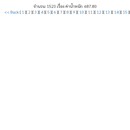
จำนวน: 1523 เรื่อง ค่าน้ำหนัก: 687.80
<< Back
[
1
][
2
][
3
][
4
][
5
][
6
][
7
][
8
][
9
][
10
][
11
][
12
][
13
][
14
][
15
]