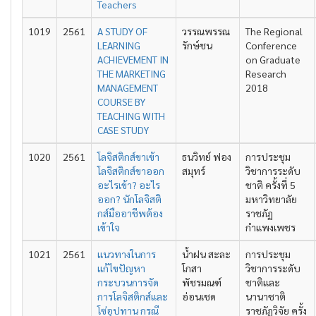
Teachers
1019
2561
A STUDY OF
วรรณพรรณ
The Regional
LEARNING
รักษ์ชน
Conference
ACHIEVEMENT IN
on Graduate
THE MARKETING
Research
MANAGEMENT
2018
COURSE BY
TEACHING WITH
CASE STUDY
1020
2561
โลจิสติกส์ขาเข้า
ธนวิทย์ ฟอง
การประชุม
โลจิสติกส์ขาออก
สมุทร์
วิชาการระดับ
อะไรเข้า? อะไร
ชาติ ครั้งที่ 5
ออก? นักโลจิสติ
มหาวิทยาลัย
กส์มืออาชีพต้อง
ราชภัฏ
เข้าใจ
กำแพงเพชร
1021
2561
แนวทางในการ
น้ำฝน สะละ
การประชุม
แก้ไขปัญหา
โกสา
วิชาการระดับ
กระบวนการจัด
พัชรมณฑ์
ชาติและ
การโลจิสติกส์และ
อ่อนเชด
นานาชาติ
โซ่อุปทาน กรณี
ราชภัฏวิจัย ครั้ง