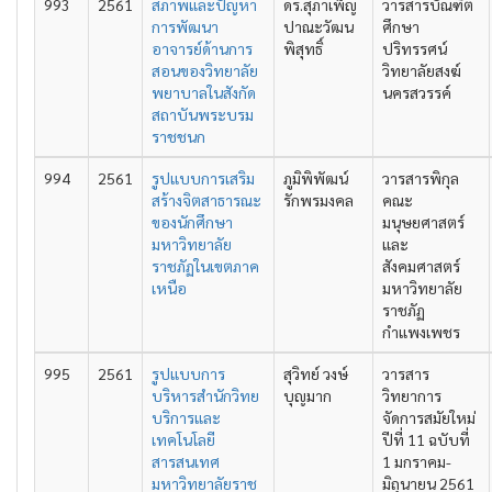
993
2561
สภาพและปัญหา
ดร.สุภาเพ็ญ
วารสารบัณฑิต
การพัฒนา
ปาณะวัฒน
ศึกษา
อาจารย์ด้านการ
พิสุทธิ์
ปริทรรศน์
สอนของวิทยาลัย
วิทยาลัยสงฆ์
พยาบาลในสังกัด
นครสวรรค์
สถาบันพระบรม
ราชชนก
994
2561
รูปแบบการเสริม
ภูมิพิพัฒน์
วารสารพิกุล
สร้างจิตสาธารณะ
รักพรมงคล
คณะ
ของนักศึกษา
มนุษยศาสตร์
มหาวิทยาลัย
และ
ราชภัฏในเขตภาค
สังคมศาสตร์
เหนือ
มหาวิทยาลัย
ราชภัฏ
กำแพงเพชร
995
2561
รูปแบบการ
สุวิทย์ วงษ์
วารสาร
บริหารสำนักวิทย
บุญมาก
วิทยาการ
บริการและ
จัดการสมัยใหม่
เทคโนโลยี
ปีที่ 11 ฉบับที่
สารสนเทศ
1 มกราคม-
มหาวิทยาลัยราช
มิถุนายน 2561