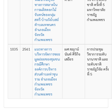
ทางการตลาดใน
ชาติ ครั้งที่ 5
การผลิตดอกไม้
มหาวิทยาลัย
จันทน์ของกลุ่ม
ราชภัฏ
สตรี บ้านวังโบสถ์
กำแพงเพชร
ตำบลเทพนคร
อำเภอเมือง
จังหวัด
กำแพงเพชร
1035
2561
แนวทางการ
ผศ.ชญาน์
การประชุม
บริหารจัดการขยะ
นันท์ ศิริกิจ
วิชาการระดับ
มูลฝอยของชุมชน:
เสถียร
นานาชาติ และ
กรณีศึกษา
ระดับชาติ
องค์การบริหาร
ราชภัฏวิจัย ครั้ง
ส่วนตำบลท่าขุน
ที่ 5
ราม อำเภอเมือง
กำแพงเพชร
จังหวัด
กำแพงเพชร