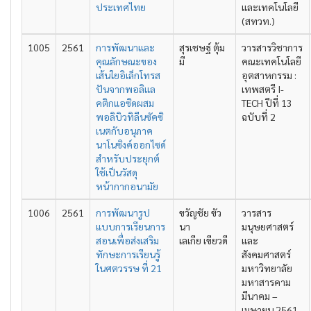
ประเทศไทย
และเทคโนโลยี
(สทวท.)
1005
2561
การพัฒนาและ
สุรเชษฐ์ ตุ้ม
วารสารวิชาการ
คุณลักษณะของ
มี
คณะเทคโนโลยี
เส้นใยอิเล็กโทรส
อุตสาหกรรม :
ปันจากพอลิแล
เทพสตรี I-
คติกแอซิดผสม
TECH ปีที่ 13
พอลิบิวทิลีนซัคซิ
ฉบับที่ 2
เนตกับอนุภาค
นาโนซิงค์ออกไซด์
สำหรับประยุกต์
ใช้เป็นวัสดุ
หน้ากากอนามัย
1006
2561
การพัฒนารูป
ขวัญชัย ขัว
วารสาร
แบบการเรียนการ
นา
มนุษยศาสตร์
สอนเพื่อส่งเสริม
เลเกีย เขียวดี
และ
ทักษะการเรียนรู้
สังคมศาสตร์
ในศตวรรษ ที่ 21
มหาวิทยาลัย
มหาสารคาม
มีนาคม –
เมษายน 2561