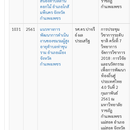
สนองตำบลลาน
ราชภัฏ
ดอกไม้ อำเภอโกสั
กำแพงเพชร
มพีนคร จังหวัด
กำแพงเพชร
1031
2561
แนวทางการ
รศ.ดร.ปาจรี
การประชุม
พัฒนาการดำเนิน
ย์ ผล
วิชาการระดับ
งานของชมรมผู้สูง
ประเสริฐ
ชาติ ครั้งที่ 7
อายุตำบลท่าขุน
วิทยาการ
ราม อำเภอเมือง
จัดการวิชาการ
จังหวัด
2018 : การวิจัย
กำแพงเพชร
และนวัตกรรม
เพื่อการพัฒนา
ท้องถิ่นสู่
ประเทศไทย
4.0 วันที่ 2
กุมภาพันธ์
2561 ณ
มหาวิทยาลัย
ราชภัฏ
กำแพงเพชร
แม่สอด อำเภอ
แม่สอด จังหวัด