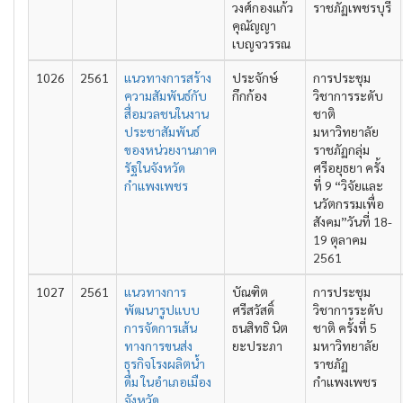
วงศ์กองแก้ว
ราชภัฏเพชรบุรี
คุณัญญา
เบญจวรรณ
1026
2561
แนวทางการสร้าง
ประจักษ์
การประชุม
ความสัมพันธ์กับ
กึกก้อง
วิชาการระดับ
สื่อมวลชนในงาน
ชาติ
ประชาสัมพันธ์
มหาวิทยาลัย
ของหน่วยงานภาค
ราชภัฏกลุ่ม
รัฐในจังหวัด
ศรีอยุธยา ครั้ง
กำแพงเพชร
ที่ 9 “วิจัยและ
นวัตกรรมเพื่อ
สังคม”วันที่ 18-
19 ตุลาคม
2561
1027
2561
แนวทางการ
บัณฑิต
การประชุม
พัฒนารูปแบบ
ศรีสวัสดิ์
วิชาการระดับ
การจัดการเส้น
ธนสิทธิ นิต
ชาติ ครั้งที่ 5
ทางการขนส่ง
ยะประภา
มหาวิทยาลัย
ธุรกิจโรงผลิตน้ำ
ราชภัฏ
ดื่ม ในอำเภอเมือง
กำแพงเพชร
จังหวัด