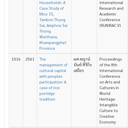
Households: A
International
Case Study of
Research and
Moo 15,
Academic
Tambon Thung
Conference
Sai, Amphoe Sai
(RUNIRAC V)
Thong
Watthana,
Khampangphet
Province
1016
2561
The
ผศ.ชญาน์
Proceedings
management of
นันท์ ศิริกิจ
of the 8th
cultural capital
เสถียร
International
with peoples
Conference
participation: A
on Arts and
case of rice
Cultures in
porridge
World
tradition
Heritage:
Intangible
Culture to
Creative
Economy