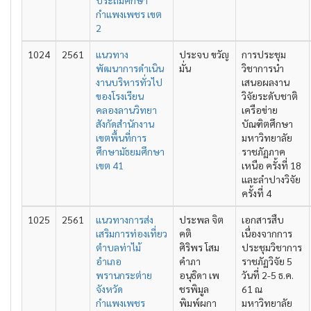
ประถมศึกษา
กำแพงเพชร เขต
2
1024
2561
แนวทาง
ประจบ ขวัญ
การประชุม
พัฒนาการดำเนิน
มั่น
วิชาการนำ
งานบริหารทั่วไป
เสนอผลงาน
ของโรงเรียน
วิจัยระดับชาติ
คลองลานวิทยา
เครือข่าย
สังกัดสำนักงาน
บัณฑิตศึกษา
เขตพื้นที่การ
มหาวิทยาลัย
ศึกษามัธยมศึกษา
ราชภัฏภาค
เขต 41
เหนือ ครั้งที่ 18
และลำปางวิจัย
ครั้งที่ 4
1025
2561
แนวทางการส่ง
ประพล จิต
เอกสารสืบ
เสริมการท่องเที่ยว
คติ
เนื่องจากการ
ตำบลท่าไม้
ศิริพร โสม
ประชุมวิชาการ
อำเภอ
คำภา
ราชภัฏวิจัย 5
พรานกระต่าย
อนุธิดา เพ
วันที่ 2-5 ธ.ค.
จังหวัด
ชรพิมูล
61 ณ
กำแพงเพชร
พิมพ์ผกา
มหาวิทยาลัย