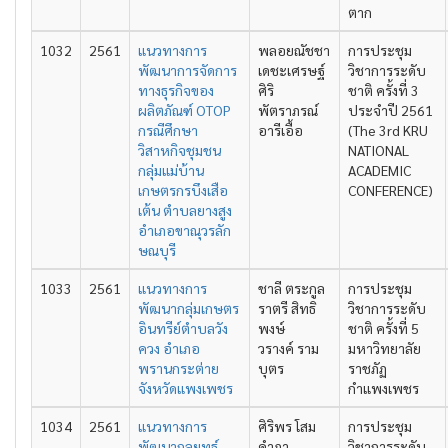
ตาก
1032
2561
แนวทางการ
พลอยณัชชา
การประชุม
พัฒนาการจัดการ
เดชะเศรษฐ์
วิชาการระดับ
ทางธุรกิจของ
ศิริ
ชาติ ครั้งที่ 3
ผลิตภัณฑ์ OTOP
พัตราภรณ์
ประจําปี 2561
กรณีศึกษา
อารีเอื้อ
(The 3rd KRU
วิสาหกิจชุมชน
NATIONAL
กลุ่มแม่บ้าน
ACADEMIC
เกษตรกรบึงเสือ
CONFERENCE)
เต้น ตำบลยางสูง
อำเภอขาณุวรลัก
ษณบุรี
1033
2561
แนวทางการ
ชาลี ตระกูล
การประชุม
พัฒนากลุ่มเกษตร
ราตรี สิทธิ
วิชาการระดับ
อินทรีย์ตำบลวัง
พงษ์
ชาติ ครั้งที่ 5
ควง อำเภอ
วรางค์ ราม
มหาวิทยาลัย
พรานกระต่าย
บุตร
ราชภัฏ
จังหวัดแพงเพชร
กำแพงเพชร
1034
2561
แนวทางการ
ศิริพร โสม
การประชุม
พัฒนากลยุทธ์
คำภา
วิชาการระดับ