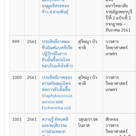
อนุมูลอิสระของ
มหาวิทยาลัย
ข้าว 4 สายพันธุ์
ราชภัฎเพชรบุรี
ปีที่ 2 ฉบับที่ 2
กรกฎาคม –
ธันวาคม 2561
999
2561
ประสิทธิภาพผง
สุวิชญา บัว
วารสาร
ชีวภัณฑ์แบคทีเรีย
ชาติ
วิทยาศาสตร์
ปฏิปักษ์ในการ
เกษตร
ยับยั้งเชื้อก่อโรค
ขอบใบแห้งในข้าว
1000
2561
ประสิทธิภาพของ
สุวิชญา บัว
วารสาร
สารสกัดสมุนไพร
ชาติ
วิทยาศาสตร์
ต่อการยับยั้งเชื้อ
เกษตร
Staphylococcus
aureus และ
Escherichia coli
1001
2561
ความรู้ ทัศนคติ
วสุนธรา รต
สักทอง:
และพฤติกรรม
โนภาส
วารสาร
การสวมหมวก
วิทยาศาสตร์