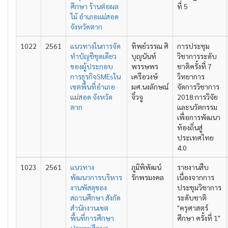
ศึกษา ร้านต่อผล
ที่ 5
ไม้ อำเภอแม่สอด
จังหวัดตาก
1022
2561
แนวทางในการจัด
ทิพย์วรรณ ศิ
การประชุม
ทำบัญชีชุดเดียว
บุญนันท์
วิชาการระดับ
ของผู้ประกอบ
พรรษพร
ชาติครั้งที่ 7
การธุรกิจSMEsใน
เครือวงษ์
วิทยาการ
เขตพื้นที่อำเภอ
ผศ.นงลักษณ์
จัดการวิชาการ
แม่สอด จังหวัด
จิ๋วจู
2018:การวิจัย
ตาก
และนวัตกรรม
เพื่อการพัฒนา
ท้องถิ่นสู่
ประเทศไทย
4.0
1023
2561
แนวทาง
ภูมิพิพัฒน์
รายงานสืบ
พัฒนาการบริหาร
รักพรมงคล
เนื่องจากการ
งานพัสดุของ
ประชุมวิชาการ
สถานศึกษา สังกัด
ระดับชาติ
สำนักงานเขต
"ครุศาสตร์
พื้นที่การศึกษา
ศึกษา ครั้งที่ 1"