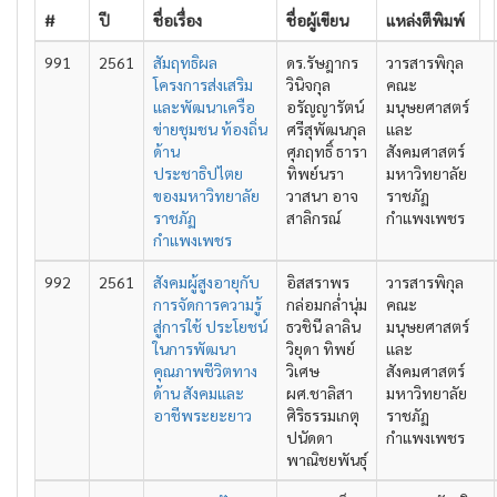
#
ปี
ชื่อเรื่อง
ชื่อผู้เขียน
แหล่งตีพิมพ์
991
2561
สัมฤทธิผล
ดร.รัษฎากร
วารสารพิกุล
โครงการส่งเสริม
วินิจกุล
คณะ
และพัฒนาเครือ
อรัญญารัตน์
มนุษยศาสตร์
ข่ายชุมชน ท้องถิ่น
ศรีสุพัฒนกุล
และ
ด้าน
ศุภฤทธิ์ ธารา
สังคมศาสตร์
ประชาธิปไตย
ทิพย์นรา
มหาวิทยาลัย
ของมหาวิทยาลัย
วาสนา อาจ
ราชภัฏ
ราชภัฏ
สาลิกรณ์
กำแพงเพชร
กำแพงเพชร
992
2561
สังคมผู้สูงอายุกับ
อิสสราพร
วารสารพิกุล
การจัดการความรู้
กล่อมกล่ำนุ่ม
คณะ
สู่การใช้ ประโยชน์
ธวชินี ลาลิน
มนุษยศาสตร์
ในการพัฒนา
วิยุดา ทิพย์
และ
คุณภาพชีวิตทาง
วิเศษ
สังคมศาสตร์
ด้าน สังคมและ
ผศ.ชาลิสา
มหาวิทยาลัย
อาชีพระยะยาว
ศิริธรรมเกตุ
ราชภัฏ
ปนัดดา
กำแพงเพชร
พาณิชยพันธุ์