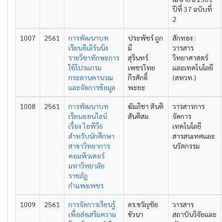
ปีที่ 37 ฉบับที่
2
1007
2561
การพัฒนาบท
ประพัชร์ ถูก
สักทอง :
เรียนอีเลิร์นนิง
มี
วารสาร
รายวิชาทักษะการ
สุรินทร์
วิทยาศาสตร์
ใช้โปรแกรม
เพชรไทย
และเทคโนโลยี
กระดานคานวณ
กีรศักดิ์
(สทวท.)
และจัดการข้อมูล
พะยะ
1008
2561
การพัฒนาบท
ฆัมภิชา ตันติ
วารสารการ
เรียนออนไลน์
สันติสม
จัดการ
เรื่อง ไอพีวี6
เทคโนโลยี
สำหรับนักศึกษา
สารสนเทศและ
สาขาวิทยาการ
นวัตกรรม
คอมพิวเตอร์
มหาวิทยาลัย
ราชภัฏ
กำแพงเพชร
1009
2561
การจัดการเรียนรู้
ดร.ขวัญชัย
วารสาร
เพื่อส่งเสริมความ
ขัวนา
สถาบันวิจัยและ