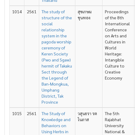
Thailand
1014
2561
The study of
สุขเกษม
Proceedings
structure of the
ขุนทอง
of the 8th
social
International
relationship
Conference
system in the
on Arts and
pagoda worship
Cultures in
ceremony of
World
Keren Society
Heritage:
(Pwo and Sgaw)
Intangible
hermit of Takaku
Culture to
Sect through
Creative
the Legend of
Economy
Ban-Mongkua,
Umphang
District, Tak
Province
1015
2561
The Study of
วสุนธรา รต
The 5th
Knowledge and
โนภาส
Rajabhat
Behaviors on
University
Using Herbs in
National &