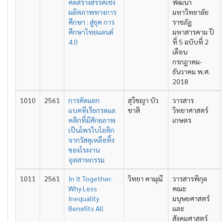
คิดสร้างสรรค์เชิง
พัฒนา
ผลิตภาพทางการ
มหาวิทยาลัย
ศึกษา : สู่ยุค การ
ราชภัฏ
ศึกษาไทยแลนด์
มหาสารคาม ปี
4.0
ที่ 5 ฉบับที่ 2
เดือน
กรกฎาคม-
ธันวาคม พ.ศ.
2018
1010
2561
การคัดแยก
สุวิชญา บัว
วารสาร
แบคทีเรียกรดแล
ชาติ
วิทยาศาสตร์
คติกที่มีศักยภาพ
เกษตร
เป็นโพรไบโอติก
จากวัสดุเหลือทิ้ง
ของโรงงาน
อุตสาหกรรม
1011
2561
In It Together:
วิทยา คามุณี
วารสารพิกุล
Why Less
คณะ
Inequality
มนุษยศาสตร์
Benefits All
และ
สังคมศาสตร์