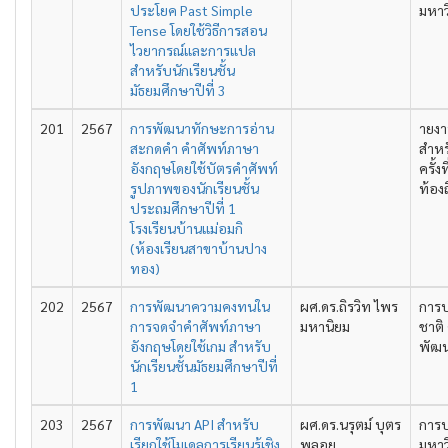
ประโยค Past Simple
มหาว
Tense โดยใช้วิธีการสอน
ไวยากรณ์และการแปล
สำหรับนักเรียนชั้น
มัธยมศึกษาปีที่ 3
201
2567
การพัฒนาทักษะการอ่าน
ายงา
สะกดคำ คำศัพท์ภาษา
สำหร
อังกฤษโดยใช้บัตรคำศัพท์
ครั้ง
รูปภาพของนักเรียนชั้น
ท้องถ
ประถมศึกษาปีที่ 1
โรงเรียนบ้านแม่อมกิ
(ห้องเรียนสาขาบ้านปาง
ทอง)
202
2567
การพัฒนาความคงทนใน
ผศ.ดร.ถิรวิท ไพร
การป
การจดจำคำศัพท์ภาษา
มหานิยม
ชาติ 
อังกฤษโดยใช้เกม สำหรับ
พัฒนา
นักเรียนชั้นมัธยมศึกษาปีที่
1
203
2567
การพัฒนา API สำหรับ
ผศ.ดร.นรุตม์ บุตร
การป
เรียกใช้โมเดลการเรียนรู้เชิง
พลอย
มหาว