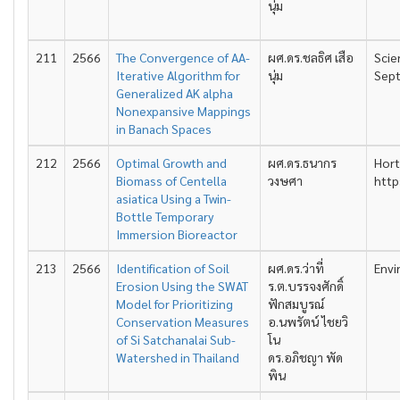
นุ่ม
211
2566
The Convergence of AA-
ผศ.ดร.ชลธิศ เสือ
Scie
Iterative Algorithm for
นุ่ม
Sep
Generalized AK alpha
Nonexpansive Mappings
in Banach Spaces
212
2566
Optimal Growth and
ผศ.ดร.ธนากร
Hort
Biomass of Centella
วงษศา
http
asiatica Using a Twin-
Bottle Temporary
Immersion Bioreactor
213
2566
Identification of Soil
ผศ.ดร.ว่าที่
Envi
Erosion Using the SWAT
ร.ต.บรรจงศักดิ์
Model for Prioritizing
ฟักสมบูรณ์
Conservation Measures
อ.นพรัตน์ ไชยวิ
of Si Satchanalai Sub-
โน
Watershed in Thailand
ดร.อภิชญา พัด
พิน