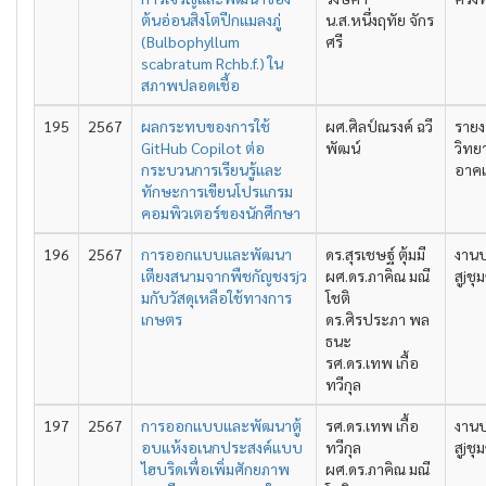
ต้นอ่อนสิงโตปีกแมลงภู่
น.ส.หนึ่งฤทัย จักร
(Bulbophyllum
ศรี
scabratum Rchb.f.) ใน
สภาพปลอดเชื้อ
195
2567
ผลกระทบของการใช้
ผศ.ศิลป์ณรงค์ ฉวี
รายง
GitHub Copilot ต่อ
พัฒน์
วิทย
กระบวนการเรียนรู้และ
อาคเ
ทักษะการเขียนโปรแกรม
คอมพิวเตอร์ของนักศึกษา
196
2567
การออกแบบและพัฒนา
ดร.สุรเชษฐ์ ตุ้มมี
งานป
เตียงสนามจากพืชกัญชงรjว
ผศ.ดร.ภาคิณ มณี
สูjช
มกับวัสดุเหลือใช้ทางการ
โชติ
เกษตร
ดร.ศิรประภา พล
ธนะ
รศ.ดร.เทพ เกื้อ
ทวีกุล
197
2567
การออกแบบและพัฒนาตู้
รศ.ดร.เทพ เกื้อ
งานป
อบแห้งอเนกประสงค์แบบ
ทวีกุล
สูjช
ไฮบริดเพื่อเพิ่มศักยภาพ
ผศ.ดร.ภาคิณ มณี