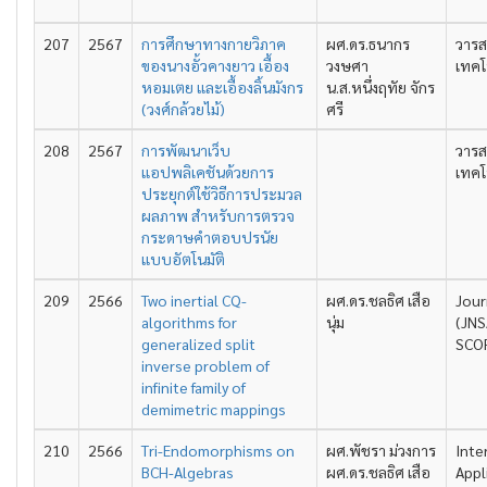
207
2567
การศึกษาทางกายวิภาค
ผศ.ดร.ธนากร
วารส
ของนางอั้วคางยาว เอื้อง
วงษศา
เทคโ
หอมเตย และเอื้องลิ้นมังกร
น.ส.หนึ่งฤทัย จักร
(วงศ์กล้วยไม้)
ศรี
208
2567
การพัฒนาเว็บ
วารส
แอปพลิเคชันด้วยการ
เทคโ
ประยุกต์ใช้วิธีการประมวล
ผลภาพ สําหรับการตรวจ
กระดาษคําตอบปรนัย
แบบอัตโนมัติ
209
2566
Two inertial CQ-
ผศ.ดร.ชลธิศ เสือ
Jour
algorithms for
นุ่ม
(JNS
generalized split
SCOP
inverse problem of
infinite family of
demimetric mappings
210
2566
Tri-Endomorphisms on
ผศ.พัชรา ม่วงการ
Inte
BCH-Algebras
ผศ.ดร.ชลธิศ เสือ
Appl