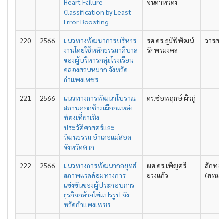
Heart Failure
จันดาหัวดง
Classification by Least
Error Boosting
220
2566
แนวทางพัฒนาการบริหาร
รศ.ดร.ภูมิพิพัฒน์
วารส
งานโดยใช้หลักธรรมาภิบาล
รักพรมงคล
ของผู้บริหารกลุ่มโรงเรียน
คลองสวนหมาก จังหวัด
กำแพงเพชร
221
2566
แนวทางการพัฒนาโบราณ
ดร.ช่อพฤกษ์ ผิวกู่
สถานคอกช้างเผือกแหล่ง
ท่องเที่ยวเชิง
ประวัติศาสตร์และ
วัฒนธรรม อำเภอแม่สอด
จังหวัดตาก
222
2566
แนวทางการพัฒนากลยุทธ์
ผศ.ดร.เพ็ญศรี
สักท
สภาพแวดล้อมทางการ
ยวงแก้ว
(สทม
แข่งขันของผู้ประกอบการ
ธุรกิจกล้วยไข่แปรรูป จัง
หวัดกําแพงเพชร