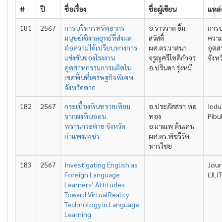
#
ปี
ชื่อเรื่อง
ชื่อผู้เขียน
แหล่
181
2567
การบริหารทรัพยากร
อ.ราววาด ยิ้ม
การบ
มนุษย์เชิงกลยุทธ์ที่ส่งผล
สวัสดิ์
ความ
ต่อความได้เปรียบทางการ
ผศ.ดร.วาสนา
อุตส
แข่งขันของโรงงาน
จรูญศรีโชติกำจร
จังห
อุตสาหกรรมการผลิตใน
อ.ปรินดา รุ่งหมี
เขตพื้นที่เศรษฐกิจพิเศษ
จังหวัดตาก
182
2567
กระเบื้องหินทรายเทียม
อ.ประภัสสรา ห่อ
Indu
จากผงหินอ่อน
ทอง
Pibu
พรานกระต่าย จังหวัด
อ.มาณพ ต้นเคน
กำแพงเพชร
ผศ.ดร.พัชรีรัต
หารไชย
183
2567
Investigating English as
Jour
Foreign Language
(JLIT
Learners’ Attitudes
Toward VirtualReality
Technology in Language
Learning