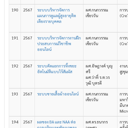
190
2567
ระบบบริหารจัดการ
ผศ.กนกวรรณ
การป
แผนการดูแลผู้สูงอายุติด
เขียววัน
(Cre
เตียงรายบุคคล
191
2567
ระบบบริหารจัดการงานฝึก
ผศ.กนกวรรณ
การป
ประสบการณ์วิชาชีพ
เขียววัน
(Cre
ออนไลน์
192
2567
ระบบคัดแยกการทิ้งขยะ
ผศ.อัษฎางค์ บุญ
งานป
อัตโนมัติแบบไร้สัมผัส
ศรี
สูjช
ผศ.ว่าที่ ร.ต.วร
วุฒิ บุตรดี
193
2567
ระบบขายเสื้อผ้าออนไลน์
ผศ.กนกวรรณ
การป
เขียววัน
มหาว
มีนา
Micr
194
2567
ผลของ BA และ NAA ต่อ
ผศ.ดร.ธนากร
การป
การเจริญและพัฒนาของ
วงษศา
ครั้ง