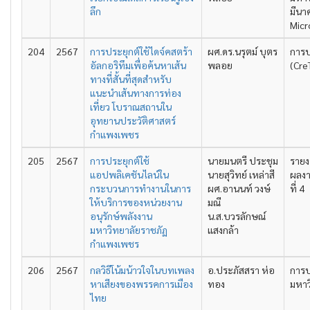
ลึก
มีนา
Micr
204
2567
การประยุกต์ใช้ไดจ์คสตร้า
ผศ.ดร.นรุตม์ บุตร
การป
อัลกอริทึมเพื่อค้นหาเส้น
พลอย
(Cre
ทางที่สั้นที่สุดสำหรับ
แนะนำเส้นทางการท่อง
เที่ยว โบราณสถานใน
อุทยานประวัติศาสตร์
กำแพงเพชร
205
2567
การประยุกต์ใช้
นายมนตรี ประชุม
รายง
แอปพลิเคชันไลน์ใน
นายสุวิทย์ เหล่าสี
ผลงา
กระบวนการทำงานในการ
ผศ.อานนท์ วงษ์
ที่ 4
ให้บริการของหน่วยงาน
มณี
อนุรักษ์พลังงาน
น.ส.บวรลักษณ์
มหาวิทยาลัยราชภัฏ
แสงกล้า
กำแพงเพชร
206
2567
กลวิธีโน้มน้าวใจในบทเพลง
อ.ประภัสสรา ห่อ
การป
หาเสียงของพรรคการเมือง
ทอง
มหาว
ไทย