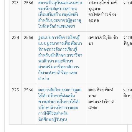
223
2566
สภาพปัจจุบันและแนวทาง
รศ.ดร.สุวิทย์ วงษ์
วารส
ของห้องสมุดประชาชน
บุญมาก
เพื่อเสริมสร้างพฤฒิพลัง
ดร.โชคธำรงค์ จง
สำหรับประชากรผู้สูงอายุ
จอหอ
ในจังหวัดกำแพงเพชร
224
2566
รูปแบบการจัดการเรียนรู้
ผศ.ดร.ขวัญชัย ขัว
วารส
แบบบูรณาการเพื่อพัฒนา
นา
พิบู
ทักษะการจัดการเรียนรู้
สำหรับนักศึกษา สาขาวิชา
พลศึกษา คณะศึกษา
ศาสตร์ มหาวิทยาลัยการ
กีฬาแห่งชาติ วิทยาเขต
ลำปาง
225
2566
ผลการจัดกิจกรรมการดูแล
ผศ.วชิระ พิมพ์
วารส
ให้คำปรึกษาที่ส่งเสริม
ทอง
สิงห
ความสามารถในการให้คำ
ผศ.ดร.ปาริชาต
ปรึกษาด้านวิชาการและ
เตชะ
การใช้ชีวิตสำหรับ
นักศึกษาผู้รับทุน