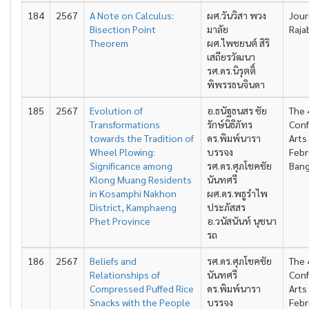
184
2567
A Note on Calculus:
ผศ.วันวิสา พวง
Jour
Bisection Point
มาลัย
Raja
Theorem
ผศ.ไพชยนต์ สิริ
เสถียรวัฒนา
รศ.ดร.นิรุตติ์
พิพรรธนจินดา
185
2567
Evolution of
อ.ธนัฐธนสร ชัย
The 
Transformations
รักษ์นิธิภัทร
Conf
towards the Tradition of
ดร.พิมพ์นารา
Arts
Wheel Plowing:
บรรจง
Febr
Significance among
รศ.ดร.ศุภโชคชัย
Bang
Klong Muang Residents
นันทศรี
in Kosamphi Nakhon
ผศ.ดร.พธูรำไพ
District, Kamphaeng
ประภัสสร
Phet Province
อ.วนัสนันท์ นุชนา
รถ
186
2567
Beliefs and
รศ.ดร.ศุภโชคชัย
The 
Relationships of
นันทศรี
Conf
Compressed Puffed Rice
ดร.พิมพ์นารา
Arts
Snacks with the People
บรรจง
Febr