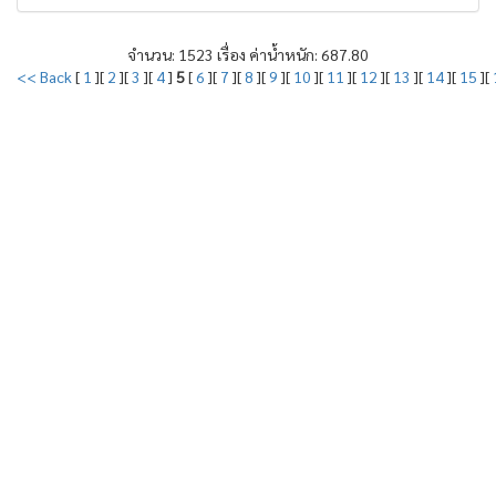
จำนวน: 1523 เรื่อง ค่าน้ำหนัก: 687.80
<< Back
[
1
][
2
][
3
][
4
]
5
[
6
][
7
][
8
][
9
][
10
][
11
][
12
][
13
][
14
][
15
][