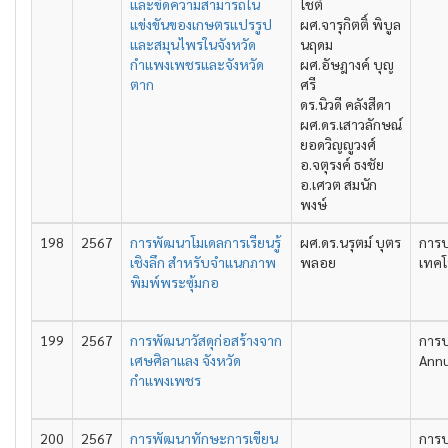
และขีดความสามารถใน
โชติ
แข่งขันของเกษตรแปรรูป
ผศ.จารุกิตติ์ พิบูล
และสมุนไพรในจังหวัด
นฤดม
กำแพงเพชรและจังหวัด
ผศ.อัษฎางค์ บุญ
ตาก
ศรี
ดร.นิวดี คลังสีดา
ผศ.ดร.เสาวลักษณ์
ยอดวิญญูวงศ์
อ.จตุรงค์ ธงชัย
อ.เศวต สมนัก
พงษ์
198
2567
การพัฒนาโมเดลการเรียนรู้
ผศ.ดร.นรุตม์ บุตร
การป
เชิงลึก สำหรับจำแนกภาพ
พลอย
เทคโ
พิมพ์พระซุ้มกอ
199
2567
การพัฒนาวัสดุก่อสร้างจาก
การป
เศษศิลาแลง จังหวัด
Annu
กำแพงเพชร
200
2567
การพัฒนาทักษะการเขียน
การป