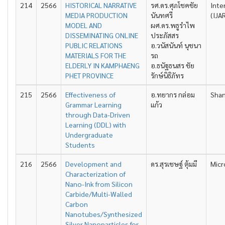
214
2566
HISTORICAL NARRATIVE
รศ.ดร.ศุภโชคชัย
Inte
MEDIA PRODUCTION
นันทศรี
(IJA
MODEL AND
ผศ.ดร.พธูรำไพ
DISSEMINATING ONLINE
ประภัสสร
PUBLIC RELATIONS
อ.วนัสนันท์ นุชนา
MATERIALS FOR THE
รถ
ELDERLY IN KAMPHAENG
อ.ธนัฐธนสร ชัย
PHET PROVINCE
รักษ์นิธิภัทร
215
2566
Effectiveness of
อ.ทยากร กล่อม
Shan
Grammar Learning
แก้ว
through Data-Driven
Learning (DDL) with
Undergraduate
Students
216
2566
Development and
ดร.สุรเชษฐ์ ตุ้มมี
Micr
Characterization of
Nano-Ink from Silicon
Carbide/Multi-Walled
Carbon
Nanotubes/Synthesized
Silver Nanoparticles for