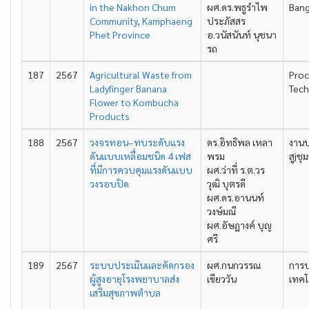
in the Nakhon Chum
ผศ.ดร.พธูรำไพ
Bang
Community, Kamphaeng
ประภัสสร
Phet Province
อ.วนัสนันท์ นุชนา
รถ
187
2567
Agricultural Waste from
Proc
Ladyfinger Banana
Tech
Flower to Kombucha
Products
188
2567
วงจรทอน–ทบระดับแรง
ดร.อิทธิพล เหลา
งานป
ดันแบบเหลื่อมชนิด 4 เฟส
พรม
สูjช
ที่มีการควบคุมแรงดันแบบ
ผศ.ว่าที่ ร.ต.วร
วงรอบปิด
วุฒิ บุตรดี
ผศ.ดร.อานนท์
วงษ์มณี
ผศ.อัษฎางค์ บุญ
ศรี
189
2567
ระบบประเมินและคัดกรอง
ผศ.กนกวรรณ
การป
ผู้สูงอายุโรงพยาบาลส่ง
เขียววัน
เทคโน
เสริมสุขภาพตำบล