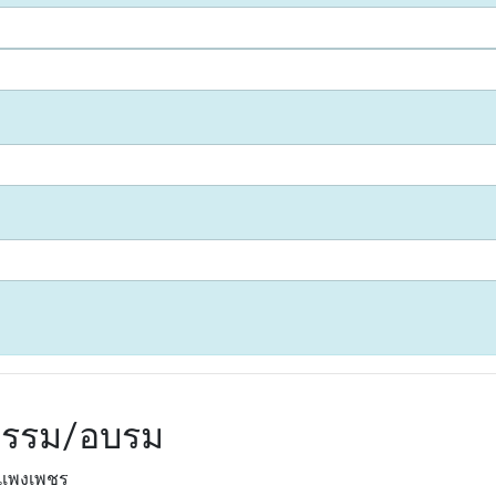
จกรรม/อบรม
ำแพงเพชร