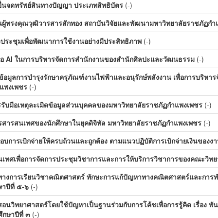
่นจดทรัพย์สินทางปัญญา ประเภทสิทธิบัตร
(-)
ผู้ทรงคุณวุฒิวารสารสักทอง สถาบันวิจัยและพัฒนามหาวิทยาลัยราชภัฏก
ประชุมเพื่อพัฒนาการใช้งานอย่างมีประสิทธิภาพ
(-)
องมือ AI ในการบริหารจัดการสำนักงานของสำนักศิลปะและวัฒนธรรม
(-)
้อมูลการบำรุงรักษาครุภัณฑ์งานไฟฟ้าและอนุรักษ์พลังงาน เพื่อการบร
ำแพงเพชร
(-)
บมือเหตุละเมิดข้อมูลส่วนบุคคลของมหาวิทยาลัยราชภัฏกำแพงเพชร
(-)
รสารสนเทศของนักศึกษาในยุคดิจิทัล มหาวิทยาลัยราชภัฏกำแพงเพชร
(-)
บการเบิกจ่ายให้ครบถ้วนและถูกต้อง ตามแนวปฏิบัติการเบิกจ่ายเงินของ
ทศเพื่อการจัดการประชุมวิชาการและการให้บริการวิชาการของคณะวิท
ิ์ทางการเรียนวิชาคณิตศาสตร์ ทักษะการแก้ปัญหาทางคณิตศาสตร์และการท
าปีที่ ๕-๖
(-)
วิทยาศาสตร์โดยใช้ปัญหาเป็นฐานร่วมกับการโค้ชเพื่อการรู้คิด เรื่อง พันธ
ึกษาปีที่ ๓
(-)