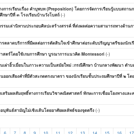
างการเรียนเรื่อง คำบุพบท (Preposition) โดยการจัดการเรียนรู้แบบสถา
ึกษาปีที่ ๓ โรงเรียนบ้านวังโบสถ์
(-)
กรรมเล่านิทานประกอบศิลปะสร้างสรรค์ ที่ส่งผลต่อความสามารถทางด้านการ
ารตลาดบริการที่มีผลต่อการตัดสินใจเข้าศึกษาต่อระดับปริญญาตรีของนักเ
าสตร์โดยใช้เกมการศึกษา บูรณาการแนวคิด Montessori
(-)
เผ่าอิ้วเมี่ยนในภาวะความเป็นสมัยใหม่ :กรณีศึกษา บ้านกลางพัฒนา ตำบล
อกเสียงคำที่มีตัวสะกดตรงมาตรา ของนักเรียนชั้นประถมศึกษาปีที่ ๒ โดยการ
ส่งเสริมผลสัมฤทธิ์ทางการเรียนวิชาคณิตศาสตร์ ทักษะการเชื่อมโยงทางและ
ุพันธ์สามัญไม่เชิงเส้นโดยอาศัยผลลัพธ์ของจุดตรึง
(-)
6
7
8
9
10
11
12
13
14
15
16
17