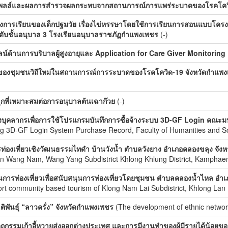
โพลล์และผลการสำรวจผลกระทบจากสถานการณ์การแพร่ระบาดของโรคโค
างการเรียนของเด็กปฐมวัย เรื่องไข่หรรษาโดยใช้การเรียนการสอนแบบโครง
ดับชั้นอนุบาล 3 โรงเรียนอนุบาลราชภัฏกำแพงเพชร
(-)
ไลน์ด้านการบริบาลผู้สูงอายุและ Application for Care Giver Monitorin
ของชุมชนวิถีใหม่ในสถานการณ์การระบาดของโรคโควิด-19 จังหวัดกำแพง
ลูกที่เหมาะสมต่อการอนุบาลต้นเฉาก๊วย
(-)
ุคลากรเพื่อการใช้โปรแกรมบันทึกการซื้อจ้างระบบ 3D-GF Login คณะม
g 3D-GF Login System Purchase Record, Faculty of Humanities and So
่องเที่ยวเชิงวัฒนธรรมไทดำ บ้านวังน้ำ ตำบลวังยาง อำเภอคลองขลุง จัง
n Wang Nam, Wang Yang Subdistrict Khlong Khlung District, Kamphae
การท่องเที่ยวเพื่อสนับสนุนการท่องเที่ยวโดยชุมชน ตำบลคลองน้ำไหล อ
rt community based tourism of Klong Nam Lai Subdistrict, Khlong Lan 
ิพันธุ์ “ลาวครั่ง” จังหวัดกำแพงเพชร
(The development of ethnic netwo
ถกรรมเก้าอี้หวายส่งออกต่างประเทศ และการมีงานทำของผู้มีรายได้น้อยของก