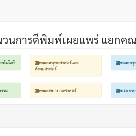
วนการตีพิมพ์เผยแพร่ แยกค
คโนโลยี
คณะมนุษยศาสตร์และ
คณะครุศ
สังคมศาสตร์
กรรม
คณะพยาบาลศาสตร์
มรภ.กพ 
์